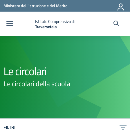
Vai ai contenuti
Vai al menu di navigazione
Vai al footer
Ministero dell'Istruzione e del Merito
Istituto Comprensivo di
Traversetolo
— Visita la pagina iniziale della scuola
Le circolari
Le circolari della scuola
FILTRI