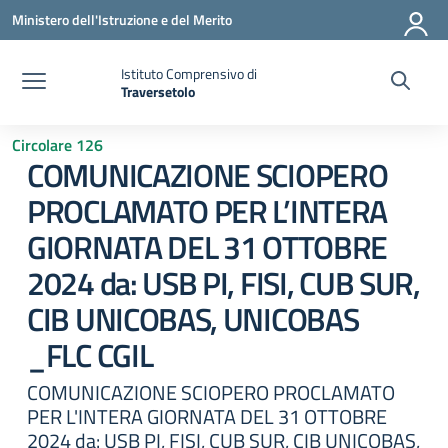
Vai ai contenuti
Vai al menu di navigazione
Vai al footer
Ministero dell'Istruzione e del Merito
Istituto Comprensivo di
Traversetolo
— Visita la pagina iniziale della scuola
Circolare 126
COMUNICAZIONE SCIOPERO
PROCLAMATO PER L’INTERA
GIORNATA DEL 31 OTTOBRE
2024 da: USB PI, FISI, CUB SUR,
CIB UNICOBAS, UNICOBAS
_FLC CGIL
COMUNICAZIONE SCIOPERO PROCLAMATO
PER L'INTERA GIORNATA DEL 31 OTTOBRE
2024 da: USB PI, FISI, CUB SUR, CIB UNICOBAS,