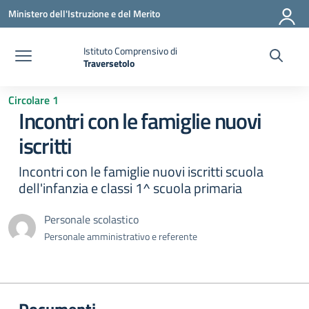
Vai ai contenuti
Vai al menu di navigazione
Vai al footer
Ministero dell'Istruzione e del Merito
Istituto Comprensivo di
Traversetolo
— Visita la pagina iniziale della scuola
Circolare 1
Incontri con le famiglie nuovi
iscritti
Incontri con le famiglie nuovi iscritti scuola
dell'infanzia e classi 1^ scuola primaria
Personale scolastico
Personale amministrativo e referente