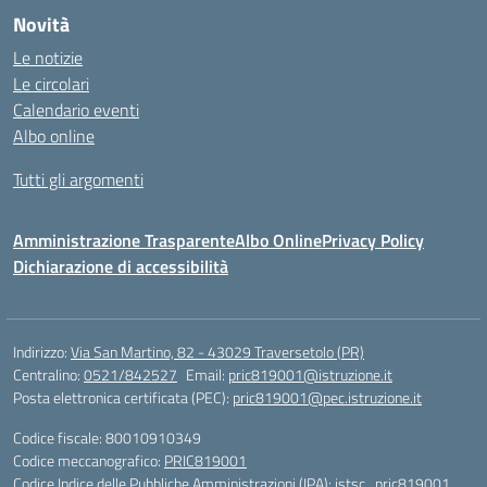
Novità
Le notizie
Le circolari
Calendario eventi
Albo online
Tutti gli argomenti
Amministrazione Trasparente
Albo Online
Privacy Policy
Dichiarazione di accessibilità
Indirizzo:
Via San Martino, 82 - 43029 Traversetolo (PR)
Centralino:
0521/842527
Email:
pric819001@istruzione.it
Posta elettronica certificata (PEC):
pric819001@pec.istruzione.it
Codice fiscale: 80010910349
Codice meccanografico:
PRIC819001
Codice Indice delle Pubbliche Amministrazioni (IPA): istsc_pric819001