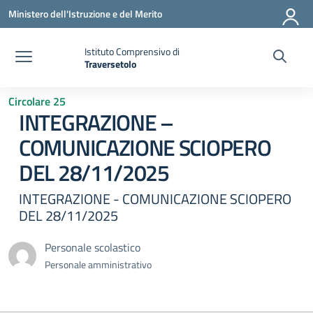
Vai ai contenuti
Vai al menu di navigazione
Vai al footer
Ministero dell'Istruzione e del Merito
Istituto Comprensivo di
Traversetolo
— Visita la pagina iniziale della scuola
Circolare 25
INTEGRAZIONE –
COMUNICAZIONE SCIOPERO
DEL 28/11/2025
INTEGRAZIONE - COMUNICAZIONE SCIOPERO
DEL 28/11/2025
Personale scolastico
Personale amministrativo