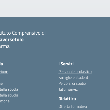
tituto Comprensivo di
raversetolo
arma
Visita la pagina iniziale della scuola
la
I Servizi
zione
Personale scolastico
Famiglie e studenti
ne
Percorsi di studio
della scuola
Tutti i servizi
della scuola
Didattica
azione
Offerta formativa