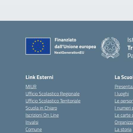
Is
T
P
— 
Link Esterni
La Scuo
MIUR
Presenta
Ufficio Scolastico Regionale
I luoghi
Ufficio Scolastico Territoriale
Le perso
Scuola in Chiaro
I numeri 
Iscrizioni On Line
Le carte 
Invalsi
Organizz
Comune
La storia