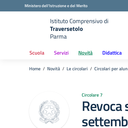
Vai ai contenuti
Vai al menu di navigazione
Vai al footer
Ministero dell'Istruzione e del Merito
Istituto Comprensivo di
Traversetolo
Parma
e della scuola
— Visita la pagina iniziale del
Scuola
Servizi
Novità
Didattica
Home
Novità
Le circolari
Circolari per alun
Circolare 7
Revoca s
settemb