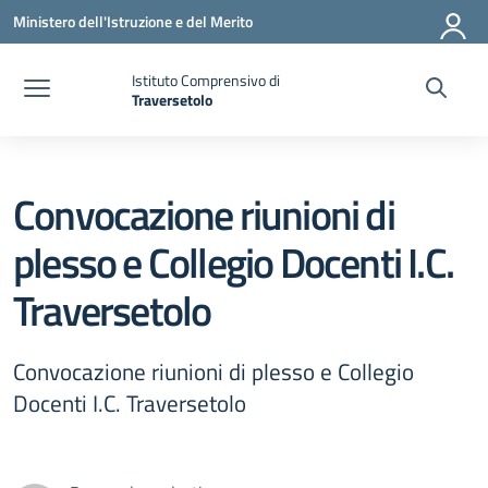
Vai ai contenuti
Vai al menu di navigazione
Vai al footer
Ministero dell'Istruzione e del Merito
Istituto Comprensivo di
Traversetolo
— Visita la pagina iniziale della scuola
Convocazione riunioni di
plesso e Collegio Docenti I.C.
Traversetolo
Convocazione riunioni di plesso e Collegio
Docenti I.C. Traversetolo