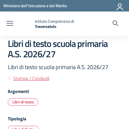
Vai ai contenuti
Vai al menu di navigazione
Vai al footer
Ministero dell'Istruzione e del Merito
Istituto Comprensivo di
Traversetolo
— Visita la pagina iniziale della scuola
Libri di testo scuola primaria
A.S. 2026/27
Libri di testo scuola primaria A.S. 2026/27
Stampa / Condividi
Argomenti
Libri di testo
Tipologia