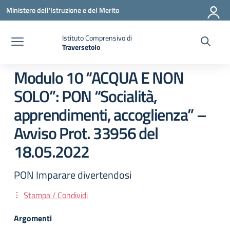
Vai ai contenuti
Vai al menu di navigazione
Vai al footer
Ministero dell'Istruzione e del Merito
Istituto Comprensivo di
Traversetolo
— Visita la pagina iniziale della scuola
Modulo 10 “ACQUA E NON
SOLO”: PON “Socialità,
apprendimenti, accoglienza” –
Avviso Prot. 33956 del
18.05.2022
PON Imparare divertendosi
Stampa / Condividi
Argomenti