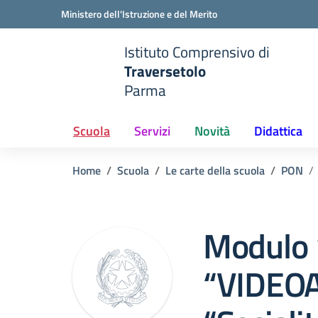
Vai ai contenuti
Vai al menu di navigazione
Vai al footer
Ministero dell'Istruzione e del Merito
Istituto Comprensivo di
Traversetolo
Parma
e della scuola
— Visita la pagina iniziale del
Scuola
Servizi
Novità
Didattica
Home
Scuola
Le carte della scuola
PON
Modulo
“VIDEOA