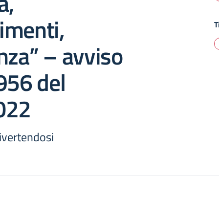
à,
imenti,
T
nza” – avviso
956 del
022
ivertendosi