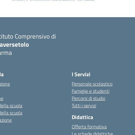
tituto Comprensivo di
raversetolo
arma
Visita la pagina iniziale della scuola
la
I Servizi
zione
Personale scolastico
Famiglie e studenti
ne
Percorsi di studio
della scuola
Tutti i servizi
della scuola
Didattica
azione
Offerta formativa
Le schede didattiche