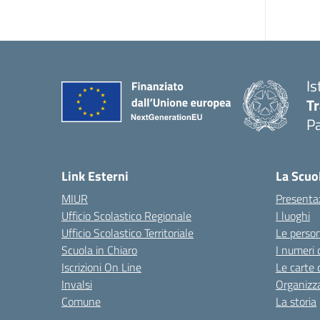
Is
T
P
— 
Link Esterni
La Scuo
MIUR
Presenta
Ufficio Scolastico Regionale
I luoghi
Ufficio Scolastico Territoriale
Le perso
Scuola in Chiaro
I numeri 
Iscrizioni On Line
Le carte 
Invalsi
Organizz
Comune
La storia