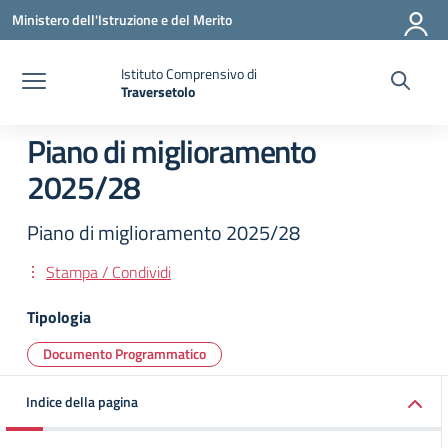
Vai ai contenuti
Vai al menu di navigazione
Vai al footer
Ministero dell'Istruzione e del Merito
Istituto Comprensivo di
Traversetolo
— Visita la pagina iniziale della scuola
Piano di miglioramento
2025/28
Piano di miglioramento 2025/28
Stampa / Condividi
Tipologia
Documento Programmatico
Indice della pagina