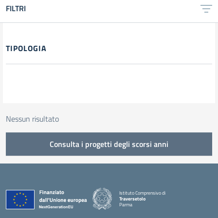
FILTRI
Filtri
TIPOLOGIA
Nessun risultato
Consulta i progetti degli scorsi anni
Istituto Comprensivo di
Traversetolo
Parma
— Visita la pagina iniziale della scuola