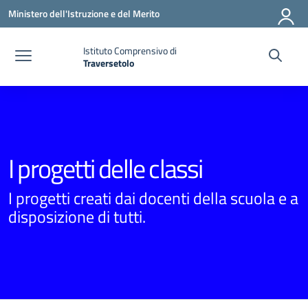
Vai ai contenuti
Vai al menu di navigazione
Vai al footer
Ministero dell'Istruzione e del Merito
Istituto Comprensivo di
Traversetolo
— Visita la pagina iniziale della scuola
I progetti delle classi
I progetti creati dai docenti della scuola e a
disposizione di tutti.