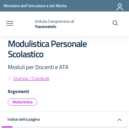
Vai ai contenuti
Vai al menu di navigazione
Vai al footer
Ministero dell'Istruzione e del Merito
Istituto Comprensivo di
Traversetolo
— Visita la pagina iniziale della scuola
Modulistica Personale
Scolastico
Moduli per Docenti e ATA
Stampa / Condividi
Argomenti
Modulistica
Indice della pagina