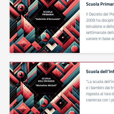
Scuola Primar
Il Decreto del P
2009 ha disciplin
istruzione e della
settimanale delle
variare in base a
Scuola dell’In
“La scuola dell’i
e i bambini dai t
risposta al loro d
coerenza con i pr