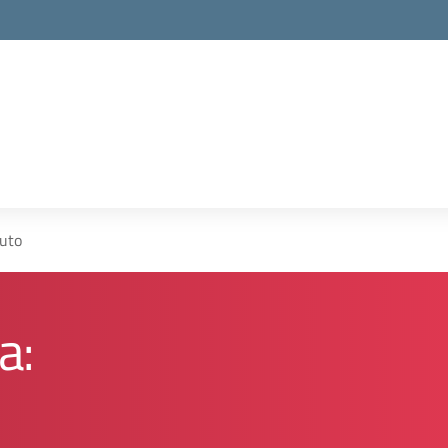
la scuola
tuto
a: