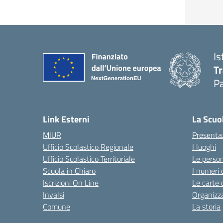
Is
T
P
— 
Link Esterni
La Scuo
MIUR
Presenta
Ufficio Scolastico Regionale
I luoghi
Ufficio Scolastico Territoriale
Le perso
Scuola in Chiaro
I numeri 
Iscrizioni On Line
Le carte 
Invalsi
Organizz
Comune
La storia