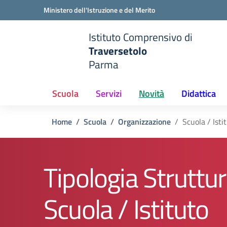
Vai ai contenuti
Vai al menu di navigazione
Vai al footer
Ministero dell'Istruzione e del Merito
Istituto Comprensivo di
Traversetolo
Parma
e della scuola
— Visita la pagina iniziale del
Scuola
Servizi
Novità
Didattica
Home
Scuola
Organizzazione
Scuola / Isti
Tipologia Struttur
Scuola / Istituto