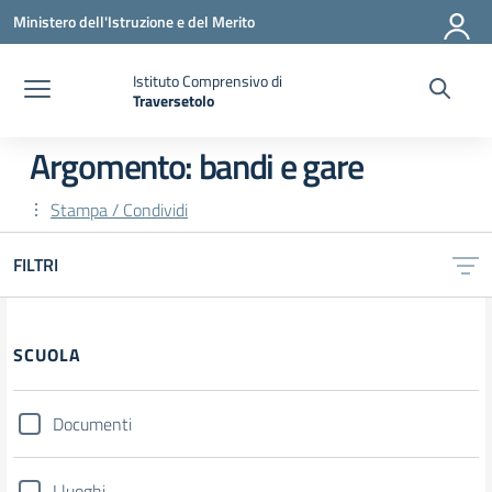
Vai ai contenuti
Vai al menu di navigazione
Vai al footer
Ministero dell'Istruzione e del Merito
Istituto Comprensivo di
Traversetolo
— Visita la pagina iniziale della scuola
Argomento: bandi e gare
Stampa / Condividi
FILTRI
Filtri
SCUOLA
Documenti
I luoghi