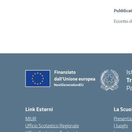
Pubblicat
Eccetto d
Is
T
P
— 
Link Esterni
La Scuo
MIUR
Presenta
Ufficio Scolastico Regionale
I luoghi