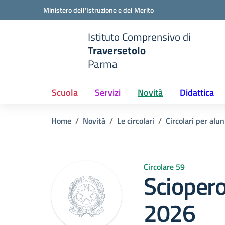
Vai ai contenuti
Vai al menu di navigazione
Vai al footer
Ministero dell'Istruzione e del Merito
Istituto Comprensivo di
Traversetolo
Parma
e della scuola
— Visita la pagina iniziale del
Scuola
Servizi
Novità
Didattica
Home
Novità
Le circolari
Circolari per alun
Circolare 59
Scioper
2026