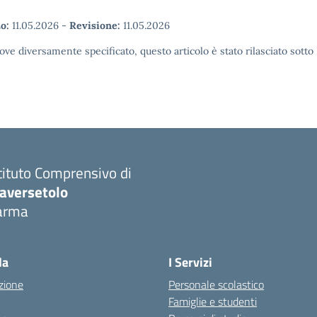
o:
11.05.2026
-
Revisione:
11.05.2026
ove diversamente specificato, questo articolo è stato rilasciato sott
tituto Comprensivo di
raversetolo
arma
Visita la pagina iniziale della scuola
la
I Servizi
zione
Personale scolastico
Famiglie e studenti