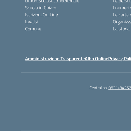
Ufficio Scolastico Territoriale
Le perso
Scuola in Chiaro
I numeri 
Iscrizioni On Line
Le carte 
Invalsi
Organizz
Comune
La storia
Amministrazione Trasparente
Albo Online
Privacy Pol
Centralino:
0521/8425