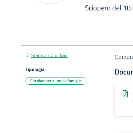
Sciopero del 18
Stampa / Condividi
Comuni
Tipologia
Docu
Circolari per alunni e famiglie