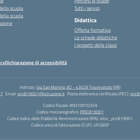
ne
Percorsi di studio
della scuola
Tutti i servizi
della scuola
Didattica
azione
Offerta formativa
Le schede didattiche
I progetti delle classi
icy
Dichiarazione di accessibilità
Indirizzo:
Via San Martino, 82 - 43029 Traversetolo (PR)
27
Email:
pric819001@istruzione.it
Posta elettronica certificata (PEC):
pric8
Codice fiscale: 80010910349
Codice meccanografico:
PRIC819001
Codice Indice delle Pubbliche Amministrazioni (IPA): istsc_pric819001
Codice unico di fatturazione (CUF): UFGB0P