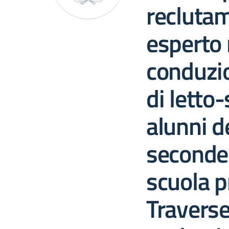
reclutam
esperto 
conduzio
di letto-
alunni de
seconde 
scuola p
Traverse