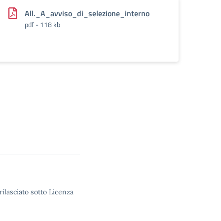
All._A_avviso_di_selezione_interno
pdf - 118 kb
rilasciato sotto Licenza