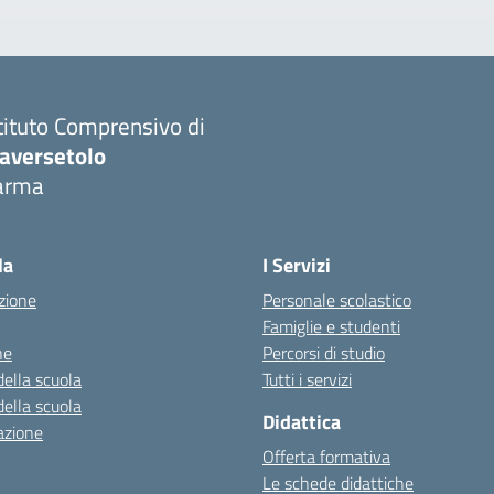
tituto Comprensivo di
raversetolo
arma
Visita la pagina iniziale della scuola
la
I Servizi
zione
Personale scolastico
Famiglie e studenti
ne
Percorsi di studio
della scuola
Tutti i servizi
della scuola
Didattica
azione
Offerta formativa
Le schede didattiche