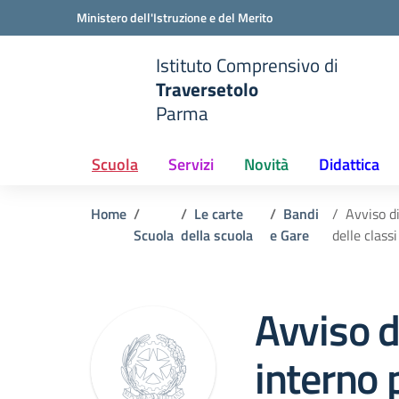
Vai ai contenuti
Vai al menu di navigazione
Vai al footer
Ministero dell'Istruzione e del Merito
Istituto Comprensivo di
Traversetolo
Parma
e della scuola
— Visita la pagina iniziale del
Scuola
Servizi
Novità
Didattica
Home
Le carte
Bandi
Avviso di
Scuola
della scuola
e Gare
delle class
Avviso d
interno p