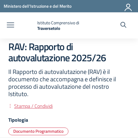
Vai ai contenuti
Vai al menu di navigazione
Vai al footer
Ministero dell'Istruzione e del Merito
Istituto Comprensivo di
Traversetolo
— Visita la pagina iniziale della scuola
RAV: Rapporto di
autovalutazione 2025/26
Il Rapporto di autovalutazione (RAV) è il
documento che accompagna e definisce il
processo di autovalutazione del nostro
Istituto.
Stampa / Condividi
Tipologia
Documento Programmatico