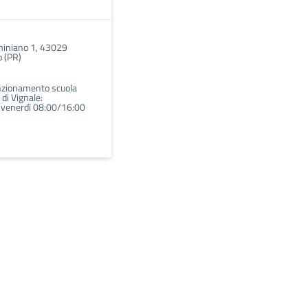
miniano 1, 43029
o (PR)
unzionamento scuola
 di Vignale:
al venerdì 08:00/16:00