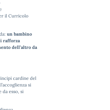
o
e
er il Curricolo
nda:
un bambino
i rafforza
mento dell’altro da
incipi cardine del
ll’accoglienza si
e da esso, si
lienza.