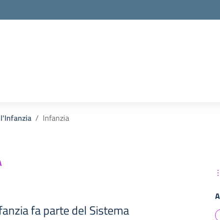
la scuola
l'Infanzia
Infanzia
A
A
nfanzia fa parte del Sistema