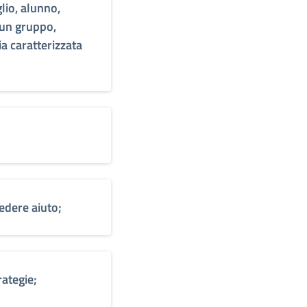
glio, alunno,
 un gruppo,
 caratterizzata
edere aiuto;
ategie;