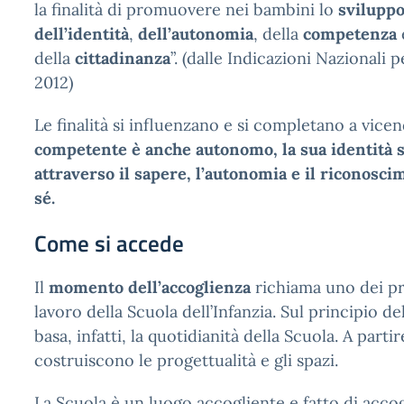
la finalità di promuovere nei bambini lo
svilupp
dell’identità
,
dell’autonomia
, della
competenza
della
cittadinanza
”. (dalle Indicazioni Nazionali p
2012)
Le finalità si influenzano e si completano a vice
competente è anche autonomo, la sua identità s
attraverso il sapere, l’autonomia e il riconosci
sé.
Come si accede
Il
momento dell’accoglienza
richiama uno dei pr
lavoro della Scuola dell’Infanzia. Sul principio de
basa, infatti, la quotidianità della Scuola. A partir
costruiscono le progettualità e gli spazi.
La Scuola è un luogo accogliente e fatto di accog