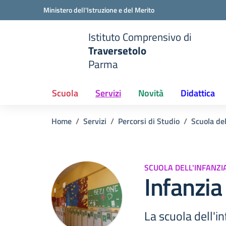
Vai ai contenuti
Vai al menu di navigazione
Vai al footer
Ministero dell'Istruzione e del Merito
Istituto Comprensivo di
Traversetolo
Parma
e della scuola
— Visita la pagina iniziale del
Scuola
Servizi
Novità
Didattica
Home
Servizi
Percorsi di Studio
Scuola del
SCUOLA DELL'INFANZI
Infanzia
La scuola dell'i