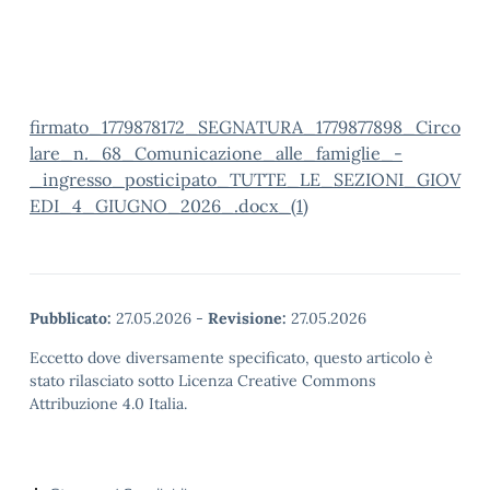
firmato_1779878172_SEGNATURA_1779877898_Circo
lare_n._68_Comunicazione_alle_famiglie_-
_ingresso_posticipato_TUTTE_LE_SEZIONI_GIOV
EDI_4_GIUGNO_2026_.docx_(1)
Pubblicato:
27.05.2026
-
Revisione:
27.05.2026
Eccetto dove diversamente specificato, questo articolo è
stato rilasciato sotto Licenza Creative Commons
Attribuzione 4.0 Italia.