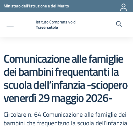
Vai ai contenuti
Vai al menu di navigazione
Vai al footer
Ministero dell'Istruzione e del Merito
Istituto Comprensivo di
Traversetolo
— Visita la pagina iniziale della scuola
Comunicazione alle famiglie
dei bambini frequentanti la
scuola dell’infanzia -sciopero
venerdì 29 maggio 2026-
Circolare n. 64 Comunicazione alle famiglie dei
bambini che frequentano la scuola dell'infanzia