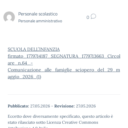
Personale scolastico
0
Personale amministrativo
SCUOLA DELL’INFANZIA
firmato_1779714187_SEGNATURA_1779713663_Circol
are_n.64_-
Comunicazione_alle_famiglie_sciopero_del_29_m
aggio_2026_(1)
Pubblicato:
27.05.2026
-
Revisione:
27.05.2026
Eccetto dove diversamente specificato, questo articolo è
stato rilasciato sotto Licenza Creative Commons