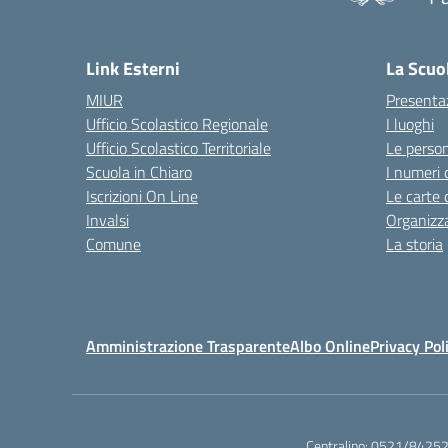
— 
Link Esterni
La Scuo
MIUR
Presenta
Ufficio Scolastico Regionale
I luoghi
Ufficio Scolastico Territoriale
Le perso
Scuola in Chiaro
I numeri 
Iscrizioni On Line
Le carte 
Invalsi
Organizz
Comune
La storia
Amministrazione Trasparente
Albo Online
Privacy Pol
Centralino:
0521/8425