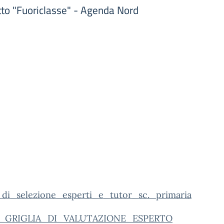
etto "Fuoriclasse" - Agenda Nord
_di_selezione_esperti_e_tutor_sc._primaria
B_GRIGLIA_DI_VALUTAZIONE_ESPERTO