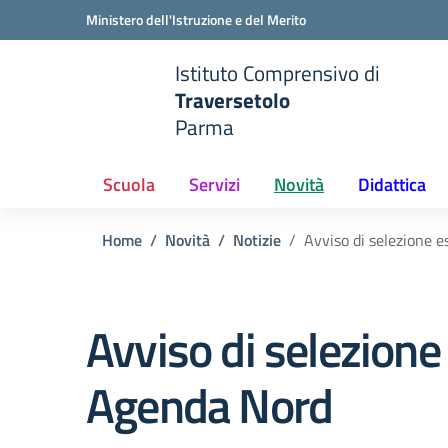
Vai ai contenuti
Vai al menu di navigazione
Vai al footer
Ministero dell'Istruzione e del Merito
Istituto Comprensivo di
Traversetolo
Parma
e della scuola
— Visita la pagina iniziale del
Scuola
Servizi
Novità
Didattica
Home
Novità
Notizie
Avviso di selezione e
Avviso di selezione
Agenda Nord