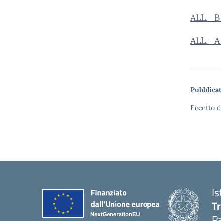
ALL._
ALL._A
Pubblicat
Eccetto d
Is
T
P