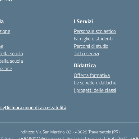
Visita la pagina iniziale della scuola
la
I Servizi
zione
Personale scolastico
Famiglie e studenti
ne
Percorsi di studio
della scuola
Tutti i servizi
della scuola
Didattica
azione
Offerta formativa
Le schede didattiche
I progetti delle classi
icy
Dichiarazione di accessibilità
Indirizzo:
Via San Martino, 82 - 43029 Traversetolo (PR)
27
Email:
pric819001@istruzione.it
Posta elettronica certificata (PEC):
pric8